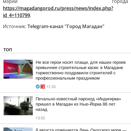
мэрии города
https://magadangorod.ru/press/news/index.php?
id_4=110799
.
Источник:
Telegram-канал "Город Магадан"
ТОП
Не все герои носят плащи, для наших героев
привычнее строительные каски: в Магадане
торжественно поздравили строителей с
профессиональным праздником
12:03
Печально известный пароход «Индигирка»
пришел в Магадан из Нью-Йорка 88 лет
назад
10:03
8 августа отмечается День Охотского моря —