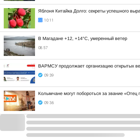
Яблоня Китайка Долго: секреты успешного выр
10:11
В Магадане +12, +14°C, умеренный ветер
08:57
ВАРМСУ продолжает организацию открытых ве
09:39
Колымчане могут побороться за звание «Отец 
09:36