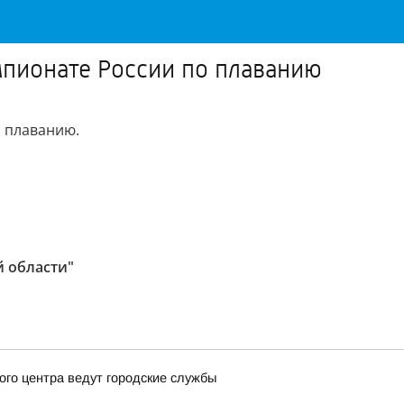
мпионате России по плаванию
о плаванию.
й области"
ого центра ведут городские службы