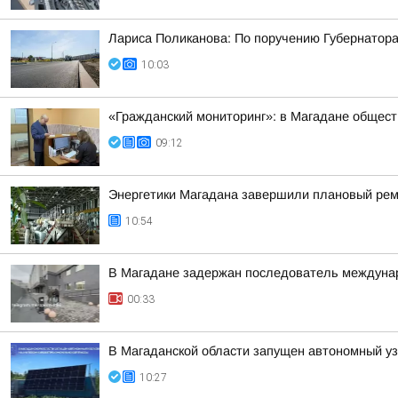
Лариса Поликанова: По поручению Губернатора
10:03
«Гражданский мониторинг»: в Магадане общест
09:12
Энергетики Магадана завершили плановый рем
10:54
В Магадане задержан последователь междунар
00:33
В Магаданской области запущен автономный уз
10:27