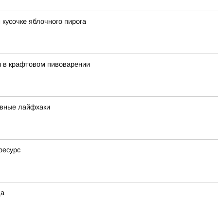
 кусочке яблочного пирога
ы в крафтовом пивоварении
ивные лайфхаки
ресурс
да