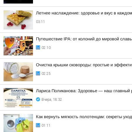
Летнее наслаждение: здоровье и вкус в каждом
03:11
Путешествие IPA: от колоний до мировой слав
02:10
Очистка крышки сковороды: простые и эффект
02:25
Лариса Поликанова: Здоровье — наш главный 
Вчера, 18:32
Как вернуть мягкость полотенцам: секреты ухо
01:11