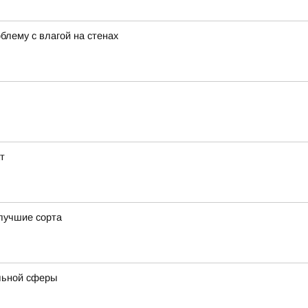
лему с влагой на стенах
т
 лучшие сорта
льной сферы