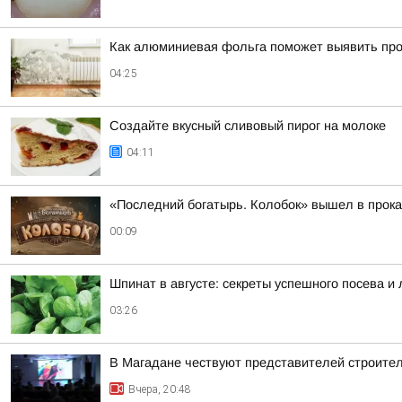
Как алюминиевая фольга поможет выявить проб
04:25
Создайте вкусный сливовый пирог на молоке
04:11
«Последний богатырь. Колобок» вышел в прока
00:09
Шпинат в августе: секреты успешного посева и
03:26
В Магадане чествуют представителей строите
Вчера, 20:48