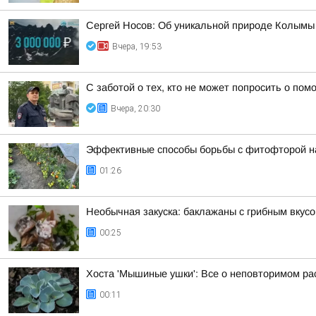
Сергей Носов: Об уникальной природе Колымы п
Вчера, 19:53
С заботой о тех, кто не может попросить о по
Вчера, 20:30
Эффективные способы борьбы с фитофторой н
01:26
Необычная закуска: баклажаны с грибным вкус
00:25
Хоста 'Мышиные ушки': Все о неповторимом ра
00:11