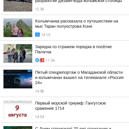
разработке дизайн-кода колымской столицы
12:39
Колымчанка рассказала о путешествии на
мыс Таран полуострова Кони
14:10
Зарядка со стражем порядка в посёлке
Палатка
11:34
Пятый спецрепортаж о Магаданской области
и колымчанах вышел на телеканале «Россия
24»
14:08
Первый морской триумф: Гангутское
сражение 1714
14:54
С Днем строителя! 70 лет созидания и