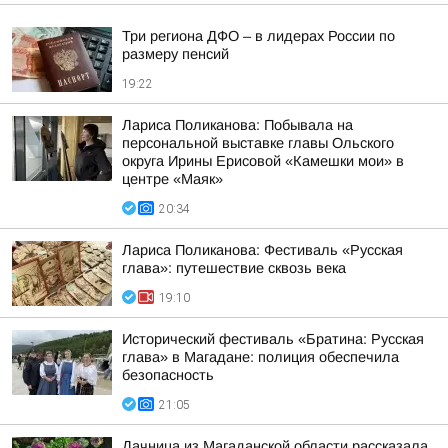
Три региона ДФО – в лидерах России по
размеру пенсий
19:22
Лариса Поликанова: Побывала на
персональной выставке главы Ольского
округа Ирины Ерисовой «Камешки мои» в
центре «Маяк»
20:34
Лариса Поликанова: Фестиваль «Русская
глава»: путешествие сквозь века
19:10
Исторический фестиваль «Братина: Русская
глава» в Магадане: полиция обеспечила
безопасность
21:05
Дачница из Магаданской области рассказала,