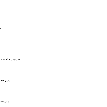
"
льной сферы
ресурс
н-коду