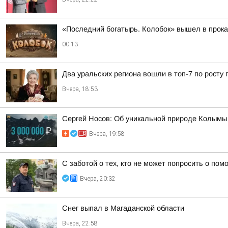
«Последний богатырь. Колобок» вышел в прока
00:13
Два уральских региона вошли в топ-7 по росту 
Вчера, 18:53
Сергей Носов: Об уникальной природе Колымы п
Вчера, 19:58
С заботой о тех, кто не может попросить о по
Вчера, 20:32
Снег выпал в Магаданской области
Вчера, 22:58