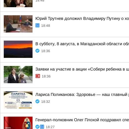
18:48
Юрий Трутнев доложил Владимиру Путину о хо
18:48
В субботу, 8 августа, в Магаданской области о
18:36
Заявки на участие в акции «Собери ребенка в 
18:36
Лариса Поликанова: Здоровье — наш главный 
18:32
Генерал-полковник Олег Плохой поздравил сп
18:27