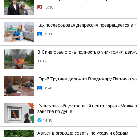
18:36
Как послеродовая депрессия превращается в 
19:11
В Синегорье огонь полностью уничтожил движ
11:12
Юрий Трутнев доложил Владимиру Путину о хо
18:48
Культурно-общественный центр парка «Маяк» пр
занятие по душе
14:18
Август в огороде: советы по уходу и сборам