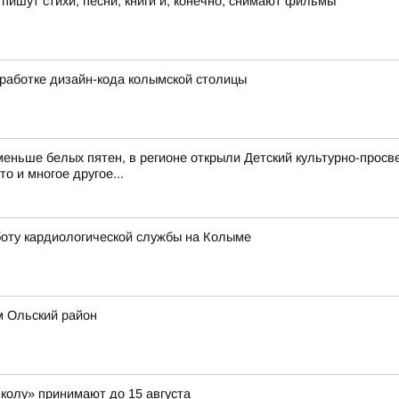
ишут стихи, песни, книги и, конечно, снимают фильмы
работке дизайн-кода колымской столицы
еньше белых пятен, в регионе открыли Детский культурно-просв
о и многое другое...
оту кардиологической службы на Колыме
м Ольский район
школу» принимают до 15 августа