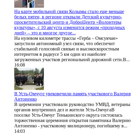
На карте мобильной связи Колымы стало еще меньше
белых пятен, в регионе открыли Детский культурно-
просветительский центр и ДоброЦентр «Волонтеры
культуры», с 10 августа изменится режим «проходных
дней» – это и многое другое...
На нулевом километре трассы «Герба – Омсукчан»
запустили автономный узел связи, что обеспечит
стабильной голосовой связью и высокоскоростным
интернетом в радиусе 5 км один из наиболее
загруженных участков региональной дорожной сети.В...
16:08
В Усть-Омчуге увековечили память участкового Валерия
Антоненко
В церемонии участвовали руководство УМВД, ветераны
органов внутренних дел и жители Усть-ОмчугаВ
поселке Усть-Омчуг Тенькинского округа состоялась
торжественная церемония открытия памятника Валерию
Антоненко - участковому милиционеру, погибшему в...
14:03