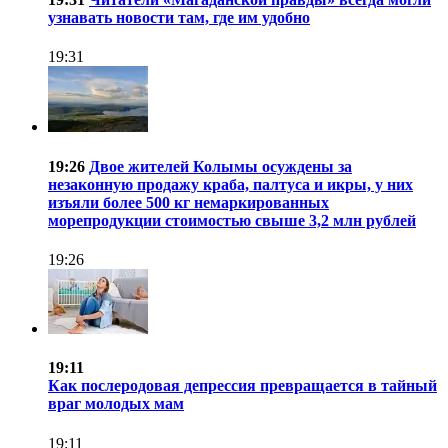
узнавать новости там, где им удобно
19:31
19:26
Двое жителей Колымы осуждены за
незаконную продажу краба, палтуса и икры, у них
изъяли более 500 кг немаркированных
морепродукции стоимостью свыше 3,2 млн рублей
19:26
19:11
Как послеродовая депрессия превращается в тайный
враг молодых мам
19:11