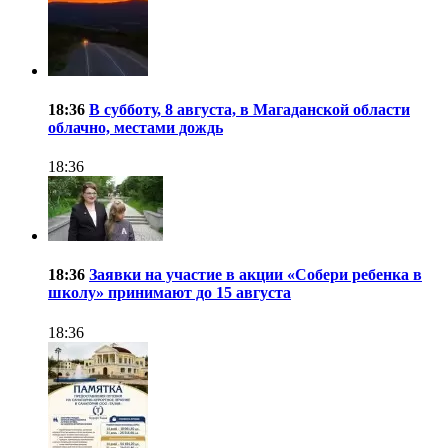
18:36
В субботу, 8 августа, в Магаданской области
облачно, местами дождь
18:36
18:36
Заявки на участие в акции «Собери ребенка в
школу» принимают до 15 августа
18:36