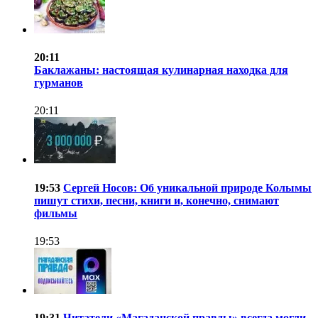
20:11
Баклажаны: настоящая кулинарная находка для
гурманов
20:11
19:53
Сергей Носов: Об уникальной природе Колымы
пишут стихи, песни, книги и, конечно, снимают
фильмы
19:53
19:31
Читатели «Магаданской правды» всегда могли