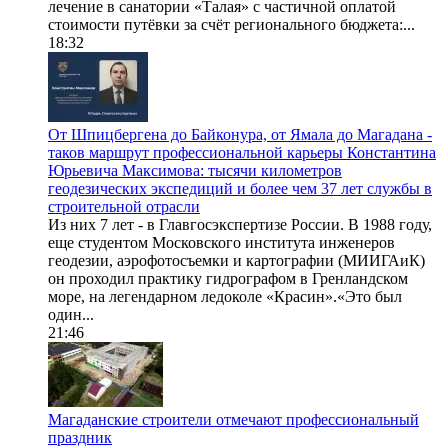
лечение в санатории «Талая» с частичной оплатой
стоимости путёвки за счёт регионального бюджета:...
18:32
От Шпицбергена до Байконура, от Ямала до Магадана -
таков маршрут профессиональной карьеры Константина
Юрьевича Максимова: тысячи километров
геодезических экспедиций и более чем 37 лет службы в
строительной отрасли
Из них 7 лет - в Главгосэкспертизе России. В 1988 году,
еще студентом Московского института инженеров
геодезии, аэрофотосъемки и картографии (МИИГАиК)
он проходил практику гидрографом в Гренландском
море, на легендарном ледоколе «Красин».«Это был
один...
21:46
Магаданские строители отмечают профессиональный
праздник