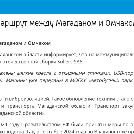
маршрут между Магаданом и Омчако
агаданом и Омчаком
гаданской области информирует, что на межмуниципаль
отечественной сборки Sollers SA6.
влены мягкие кресла с откидными спинками, USB-пор
а). Машины уже переданы в МОГКУ «Автобусный парк П
- и виброизоляцией. Такое обновление техники стало 
и транспорта Магаданской области. Транспорт заку
аданской области».
024 году Правительством РФ были приняты меры по о
зводства. Так, в сентябре 2024 года во Владивостоке 