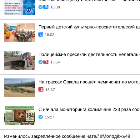
16:08
Первый детский культурно-просветительский ц
16:02
Полицейские пресекли деятельность нелегаль
15:54
На трассах Сокола прошёл чемпионат по мото
15:37
С начала мониторинга колымчане 223 раза со
15:27
Изменилось закреплённое сообщение чата//
#Молодёжь49