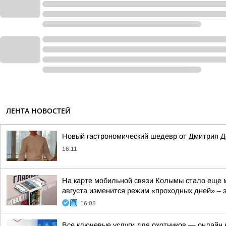
ЛЕНТА НОВОСТЕЙ
Новый гастрономический шедевр от Дмитрия Д
16:11
На карте мобильной связи Колымы стало еще м
августа изменится режим «проходных дней» – эт
16:08
Все ключевые услуги для охотников — онлайн н