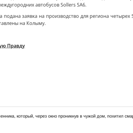
ждугородних автобусов Sollers SA6.
 подана заявка на производство для региона четырех So
тавлены на Колыму.
ую Правду
ника, который, через окно проникнув в чужой дом, похитил сма