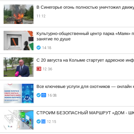
В Синегорье огонь полностью уничтожил движ
11:12
Культурно-общественный центр парка «Маяк» пр
занятие по душе
14:18
С 20 августа на Колыме стартует адресное ин
12:36
Все ключевые услуги для охотников — онлайн н
16:08
СТРОИМ БЕЗОПАСНЫЙ МАРШРУТ «ДОМ - ШК
12:15