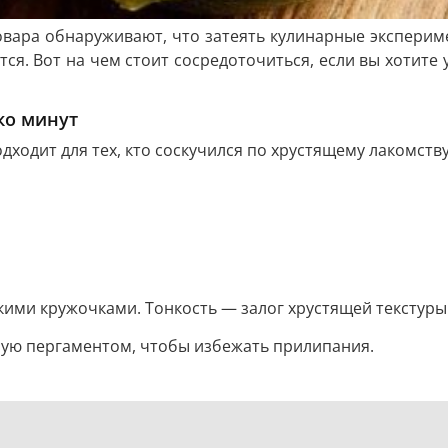
овара обнаруживают, что затеять кулинарные эксперим
тся. Вот на чем стоит сосредоточиться, если вы хотит
ко минут
ходит для тех, кто соскучился по хрустящему лакомству
кими кружочками. Тонкость — залог хрустящей текстуры
нную пергаментом, чтобы избежать прилипания.
ощности на 5-7 минут. Если через 5 минут они все еще 